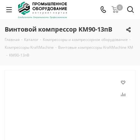
0
Винтовой компрессор KM90-13пВ
Главная
-
Каталог
-
Компрессоры и компрессорное оборудование
-
Компрессоры KraftMachine
-
Винтовые компрессоры KraftMachine KM
-
KM90-13пВ