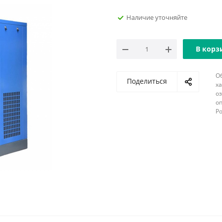
Наличие уточняйте
В корз
О
Поделиться
х
о
оп
Р