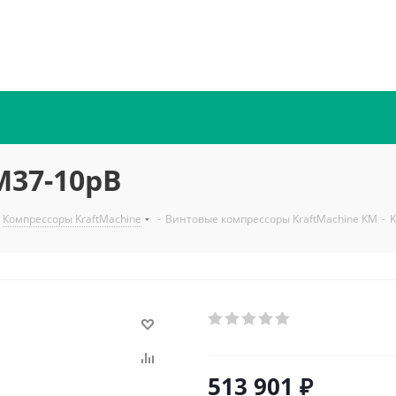
M37-10рВ
Компрессоры KraftMachine
-
Винтовые компрессоры KraftMachine KM
-
513 901
₽