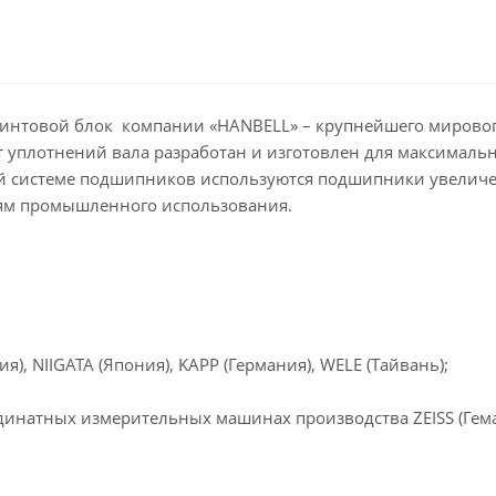
 винтовой блок компании «HANBELL» – крупнейшего мирово
 уплотнений вала разработан и изготовлен для максималь
й системе подшипников используются подшипники увеличен
иям промышленного использования.
я), NIIGATA (Япония), KAPP (Германия), WELE (Тайвань);
инатных измерительных машинах производства ZEISS (Гемания