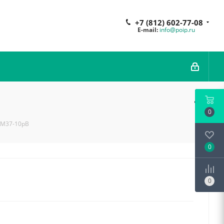
+7 (812) 602-77-08
E-mail:
info@poip.ru
0
KM37-10рВ
0
0