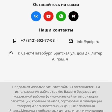
Оставайтесь на связи
Наши контакты
+7 (812) 602-77-08
info@poip.ru
г. Санкт-Петербург, Братская ул, дом 27, литер
А, пом. 4
Продолжая использовать этот сайт, Вы соглашаетесь на
2009 - 2026 © Промышленное оборудование Интернет
использование файлов cookies Вашего браузера для
корректной работы функционала сайта (авторизации,
портал.
регистрации, корзины, заказов, сортировки и фильтрации
195043, г. Санкт-Петербург, Братская ул, дом 27, литер А,
товаров) и пользовательских данных с помощью
пом. 4
Яндекс.Метрика, необходимых для аналитики и улучшения