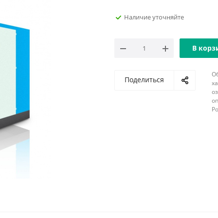
Наличие уточняйте
В корз
О
Поделиться
х
о
оп
Р