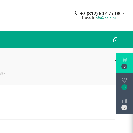
+7 (812) 602-77-08
E-mail:
info@poip.ru
0
/3F
0
0