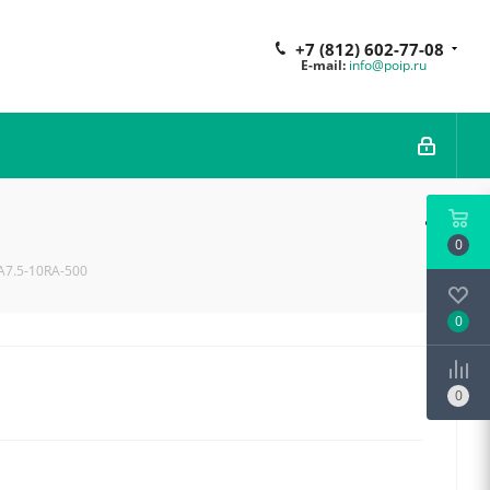
+7 (812) 602-77-08
E-mail:
info@poip.ru
0
A7.5-10RA-500
0
0