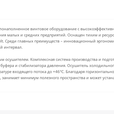
аслонаполненное винтовое оборудование с высокоэффектив
ения малых и средних предприятий. Оснащен тихим и рес
elt. Среди главных преимуществ – инновационный эргоном
й интервал.
м осушителем. Комплексная система производства и подгот
буфера и стабилизатора давления. Осушитель холодильного
ратуре входящего потока до +46°С. Благодаря горизонтал
 занимает минимум полезного пространства и может устана