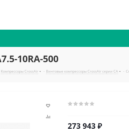
7.5-10RA-500
Компрессоры CrossAir
-
Винтовые компрессоры CrossAir серии CA
-
C
273 943
₽