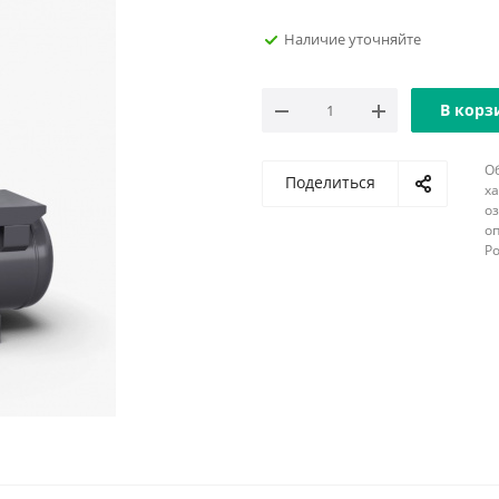
Наличие уточняйте
В корз
О
Поделиться
х
о
оп
Р