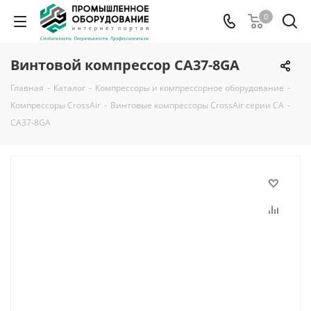
0
Винтовой компрессор CA37-8GA
Главная
-
Каталог
-
Компрессоры и компрессорное оборудование
-
Компрессоры CrossAir
-
Винтовые компрессоры CrossAir серии CA
-
CA37-8GA