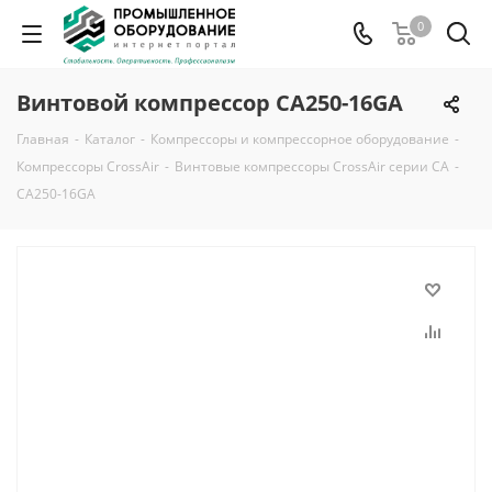
0
Винтовой компрессор CA250-16GA
Главная
-
Каталог
-
Компрессоры и компрессорное оборудование
-
Компрессоры CrossAir
-
Винтовые компрессоры CrossAir серии CA
-
CA250-16GA