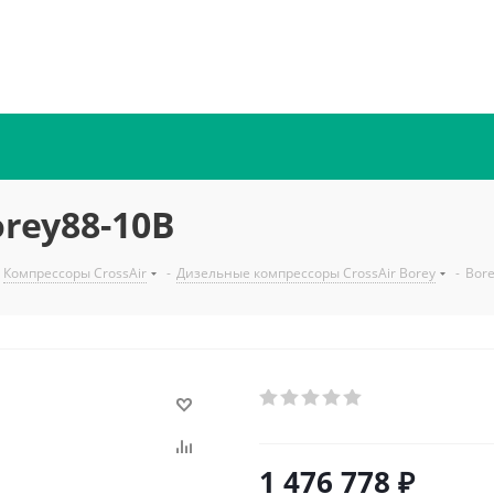
rey88-10B
Компрессоры CrossAir
-
Дизельные компрессоры CrossAir Borey
-
Bor
1 476 778
₽