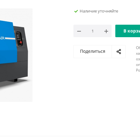
Наличие уточняйте
В корз
О
Поделиться
х
о
оп
Р