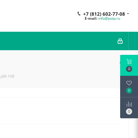
+7 (812) 602-77-08
E-mail:
info@poip.ru
0
ey88-10B
0
0