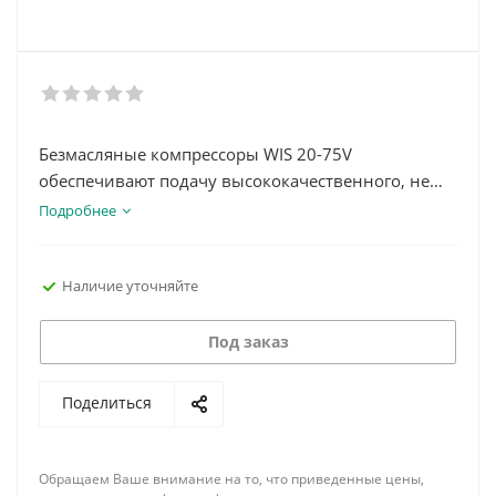
Безмасляные компрессоры WIS 20-75V
обеспечивают подачу высококачественного, не
содержащего масла сжатого воздуха для
Подробнее
различных промышленных нужд.
Наличие уточняйте
Под заказ
Поделиться
Обращаем Ваше внимание на то, что приведенные цены,