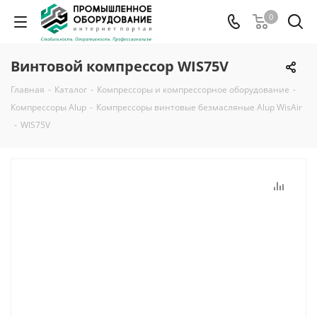
0
Винтовой компрессор WIS75V
Главная
-
Каталог
-
Компрессоры и компрессорное оборудование
-
Компрессоры Alup
-
Компрессоры винтовые безмасляные Alup WisAir
-
WIS75V