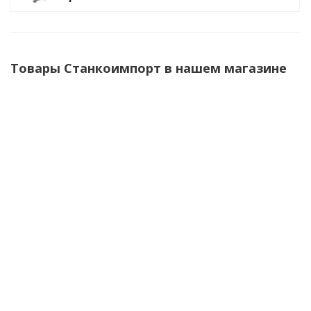
Товары Станкоимпорт в нашем магазине
Инструментальная тележка TIV7907P
29 900
₽