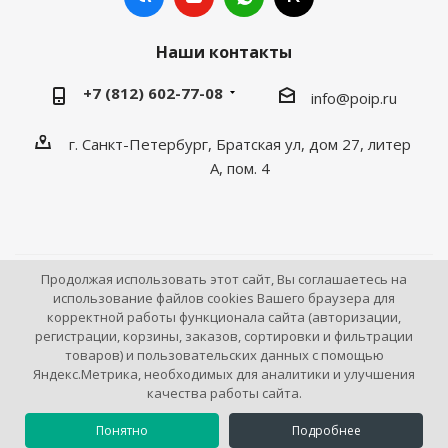
Наши контакты
+7 (812) 602-77-08
info@poip.ru
г. Санкт-Петербург, Братская ул, дом 27, литер
А, пом. 4
Продолжая использовать этот сайт, Вы соглашаетесь на
2009 - 2026 © Промышленное оборудование Интернет
использование файлов cookies Вашего браузера для
корректной работы функционала сайта (авторизации,
портал.
регистрации, корзины, заказов, сортировки и фильтрации
195043, г. Санкт-Петербург, Братская ул, дом 27, литер
товаров) и пользовательских данных с помощью
А, пом. 4
Яндекс.Метрика, необходимых для аналитики и улучшения
качества работы сайта.
Понятно
Подробнее