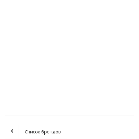
Универсальный заточный станок DGU-28
100 000
₽
Станок для заточки корончатых сверл DG-60K
175 000
₽
Список брендов