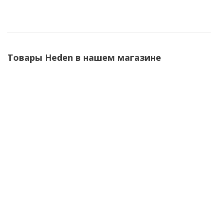
Товары Heden в нашем магазине
Магнитный сверлильный станок DMV-50V2
53 000
₽